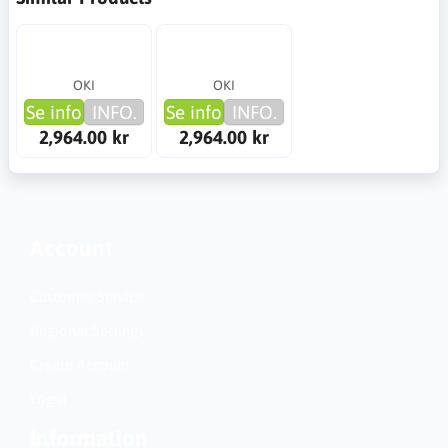
OKI
OKI
Se info
INFO.
Se info
INFO.
2,964.00 kr
2,964.00 kr
Account
Customer Service
Regional Settings
Create Account
Login
Information