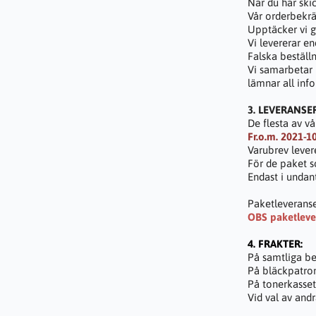
När du har ski
Vår orderbekrä
Upptäcker vi g
Vi levererar e
Falska beställn
Vi samarbetar 
lämnar all info
3. LEVERANSER
De flesta av v
Fr.o.m. 2021-10
Varubrev levere
För de paket s
Endast i undan
Paketleveranse
OBS paketlever
4. FRAKTER:
På samtliga be
På bläckpatron
På tonerkasset
Vid val av andr