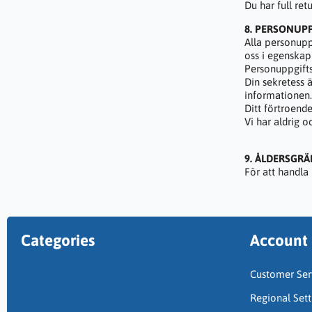
Du har full re
8. PERSONUP
Alla personupp
oss i egenskap
Personuppgifts
Din sekretess ä
informationen.
Ditt förtroende
Vi har aldrig o
9. ÅLDERSGRÄ
För att handla 
Categories
Account
Customer Ser
Regional Sett