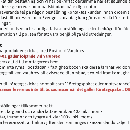
ckat din beställning och vi har bekräftat densamma har ett gällande
ftelse genereras automatiskt utan mänsklig kontroll.
raverande fel på någon beställning kontaktas kunden innan ordern sl
ndast till adresser inom Sverige. Undantag kan göras med då först eft
ingar:
med polisen och samtliga falska beställningar eller bedrägeriförsö
rmation till polisen för att vara behjälpliga vid utredningen.
:
åra produkter skickas med Postnord Varubrev.
-01 gäller följande vid varubrev.
ras alltid till mottagarens hem.
om inte ryms i postlådan / fastighetsboxen ska dessa lämnas vid dörre
tagsfall kan varubrev bli aviserade till ombud, t.ex. vid framkomligh
r till företag skickas normalt som "Företagspaket eller motsvarande
anser levereras inte till boxadresser när det gäller företagspaket. O
ställningar tillkommer frakt
er, färgband och andra lättare artiklar 60:- inkl. moms
ter, trummor och tyngre artiklar 100:- inkl. moms
a leveranssätt är fraktavgiften den som anges i kassan där du väljer f