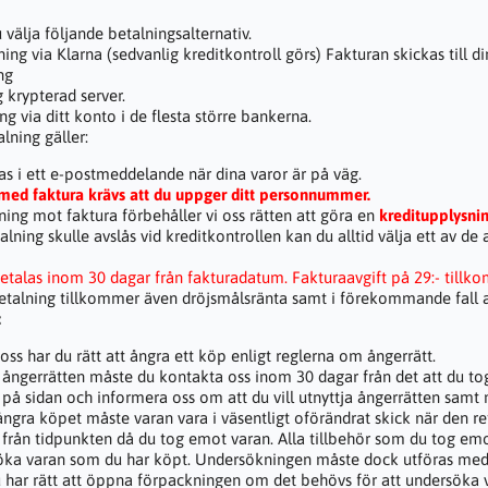
 välja följande betalningsalternativ.
ning via Klarna (sedvanlig kreditkontroll görs) Fakturan skickas till
ing
g krypterad server.
ng via ditt konto i de flesta större bankerna.
alning gäller:
as i ett e-postmeddelande när dina varor är på väg.
 med faktura krävs att du uppger ditt personnummer.
ning mot faktura förbehåller vi oss rätten att göra en
kreditupplysni
ning skulle avslås vid kreditkontrollen kan du alltid välja ett av de a
etalas inom 30 dagar från fakturadatum. Fakturaavgift på 29:- till
etalning tillkommer även dröjsmålsränta samt i förekommande fall av
:
ss har du rätt att ångra ett köp enligt reglerna om ångerrätt.
ja ångerrätten måste du kontakta oss inom 30 dagar från det att du to
 på sidan och informera oss om att du vill utnyttja ångerrätten sam
ngra köpet måste varan vara i väsentligt oförändrat skick när den ret
 från tidpunkten då du tog emot varan. Alla tillbehör som du tog emo
rsöka varan som du har köpt. Undersökningen måste dock utföras me
 har rätt att öppna förpackningen om det behövs för att undersöka 