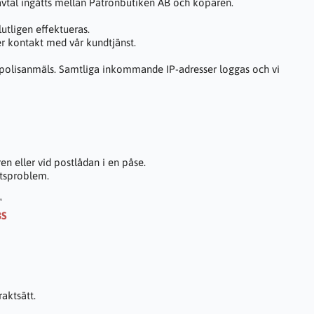
 avtal ingåtts mellan Patronbutiken AB och köparen.
utligen effektueras.
er kontakt med vår kundtjänst.
k polisanmäls. Samtliga inkommande IP-adresser loggas och vi
n eller vid postlådan i en påse.
etsproblem.
"
BS
raktsätt.