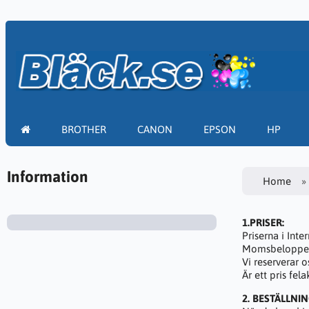
BROTHER
CANON
EPSON
HP
Information
Home
1.PRISER:
Priserna i Inte
Momsbeloppet s
Vi reserverar o
Är ett pris fe
2. BESTÄLLNI