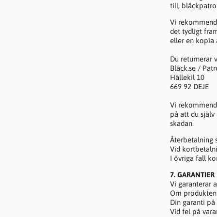
till, bläckpatr
Vi rekommender
det tydligt fr
eller en kopia
Du returnerar v
Bläck.se / Pat
Hällekil 10
669 92 DEJE
Vi rekommender
på att du själv
skadan.
Återbetalning s
Vid kortbetaln
I övriga fall k
7. GARANTIER
Vi garanterar a
Om produkten ej
Din garanti på
Vid fel på vara