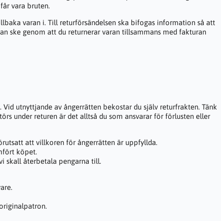
 får vara bruten.
baka varan i. Till returförsändelsen ska bifogas information så att
 kan ske genom att du returnerar varan tillsammans med fakturan
 Vid utnyttjande av ångerrätten bekostar du själv returfrakten. Tänk
örs under returen är det alltså du som ansvarar för förlusten eller
utsatt att villkoren för ångerrätten är uppfyllda.
mfört köpet.
vi skall återbetala pengarna till.
vare.
originalpatron.