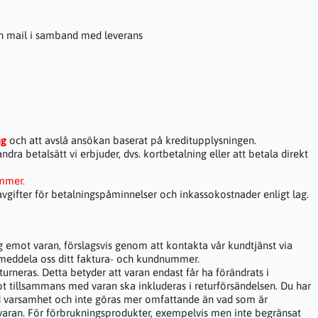
 din mail i samband med leverans
ng
och att avslå ansökan baserat på kreditupplysningen.
ndra betalsätt vi erbjuder, dvs. kortbetalning eller att betala direkt
kommer.
gifter för betalningspåminnelser och inkassokostnader enligt lag.
g emot varan, förslagsvis genom att kontakta vår kundtjänst via
t meddela oss ditt faktura- och kundnummer.
urneras. Detta betyder att varan endast får ha förändrats i
t tillsammans med varan ska inkluderas i returförsändelsen. Du har
d varsamhet och inte göras mer omfattande än vad som är
varan. För förbrukningsprodukter, exempelvis men inte begränsat