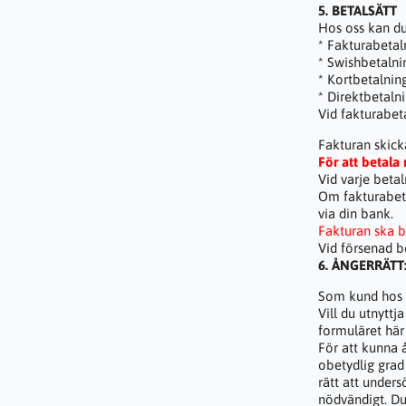
5. BETALSÄTT
Hos oss kan du
* Fakturabetal
* Swishbetaln
* Kortbetalnin
* Direktbetalni
Vid fakturabet
Fakturan skick
För att betala
Vid varje betal
Om fakturabetal
via din bank.
Fakturan ska b
Vid försenad b
6. ÅNGERRÄTT
Som kund hos o
Vill du utnytt
formuläret här
För att kunna å
obetydlig grad
rätt att unde
nödvändigt. Du