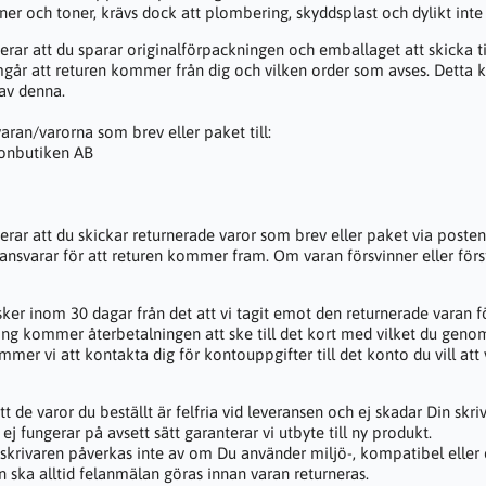
oner och toner, krävs dock att plombering, skyddsplast och dylikt inte
ar att du sparar originalförpackningen och emballaget att skicka till
amgår att returen kommer från dig och vilken order som avses. Detta
 av denna.
aran/varorna som brev eller paket till:
ronbutiken AB
ar att du skickar returnerade varor som brev eller paket via posten.
 ansvarar för att returen kommer fram. Om varan försvinner eller först
ker inom 30 dagar från det att vi tagit emot den returnerade varan för
ing kommer återbetalningen att ske till det kort med vilket du geno
ommer vi att kontakta dig för kontouppgifter till det konto du vill att 
tt de varor du beställt är felfria vid leveransen och ej skadar Din skri
 fungerar på avsett sätt garanterar vi utbyte till ny produkt.
 skrivaren påverkas inte av om Du använder miljö-, kompatibel eller 
n ska alltid felanmälan göras innan varan returneras.