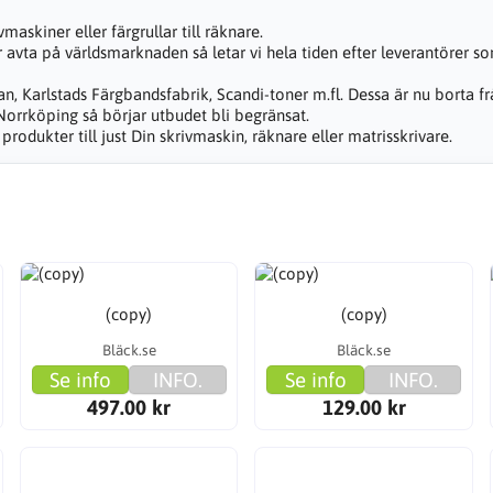
askiner eller färgrullar till räknare.
avta på världsmarknaden så letar vi hela tiden efter leverantörer som
ikan, Karlstads Färgbandsfabrik, Scandi-toner m.fl. Dessa är nu borta
rrköping så börjar utbudet bli begränsat.
produkter till just Din skrivmaskin, räknare eller matrisskrivare.
(copy)
(copy)
Bläck.se
Bläck.se
Se info
INFO.
Se info
INFO.
497.00 kr
129.00 kr