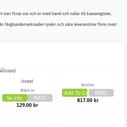
 kan förse oss och er med band och rullar till kassaregister,
 från färgbandsmarknaden tyvärr och våra leverantörer finns mest
(copy)
Brother
Bläck.se
Add To Cart
INFO.
Se info
INFO.
817.00 kr
129.00 kr