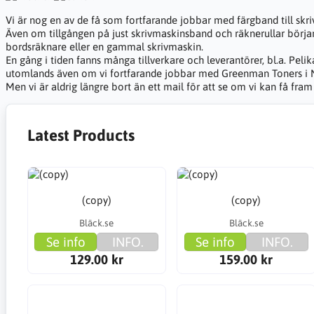
Vi är nog en av de få som fortfarande jobbar med färgband till skrivm
Även om tillgången på just skrivmaskinsband och räknerullar börjar 
bordsräknare eller en gammal skrivmaskin.
En gång i tiden fanns många tillverkare och leverantörer, bl.a. Pel
utomlands även om vi fortfarande jobbar med Greenman Toners i No
Men vi är aldrig längre bort än ett mail för att se om vi kan få fram 
Latest Products
(copy)
(copy)
Bläck.se
Bläck.se
Se info
INFO.
Se info
INFO.
129.00 kr
159.00 kr