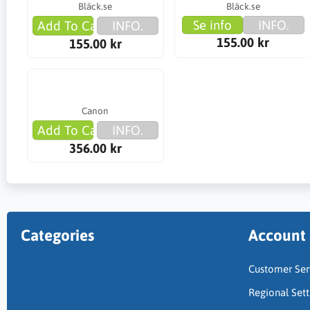
Bläck.se
Bläck.se
Se info
INFO.
Add To Cart
INFO.
155.00 kr
155.00 kr
Canon
Add To Cart
INFO.
356.00 kr
Categories
Account
Customer Ser
Regional Sett