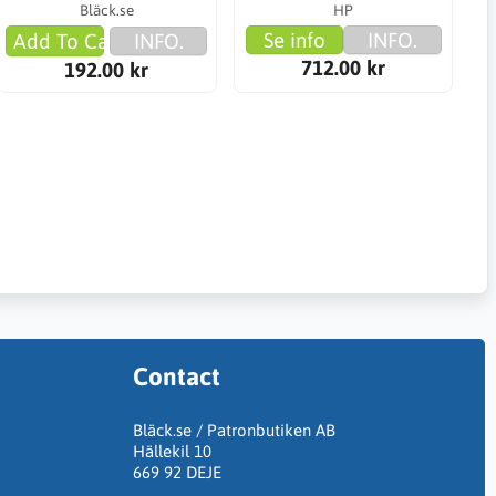
Bläck.se
HP
Se info
INFO.
Add To Cart
INFO.
712.00 kr
192.00 kr
Contact
Bläck.se / Patronbutiken AB
Hällekil 10
669 92 DEJE