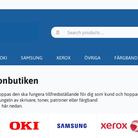
OKI
SAMSUNG
XEROX
ÖVRIGA
FÄRGBAND
ronbutiken
pas den ska fungera tillfredsställande för dig som kund och hoppas 
ungeln av skrivare, toner, patroner eller färgband
 här nedan.