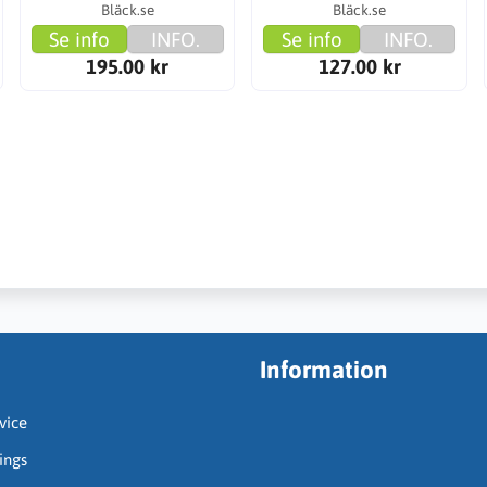
Bläck.se
Bläck.se
Se info
INFO.
Se info
INFO.
195.00 kr
127.00 kr
Information
vice
ings