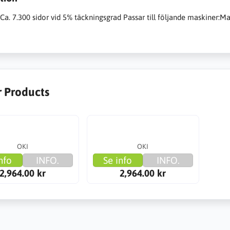
Ca. 7.300 sidor vid 5% täckningsgrad Passar till följande maskiner:M
r Products
OKI
OKI
nfo
INFO.
Se info
INFO.
2,964.00 kr
2,964.00 kr