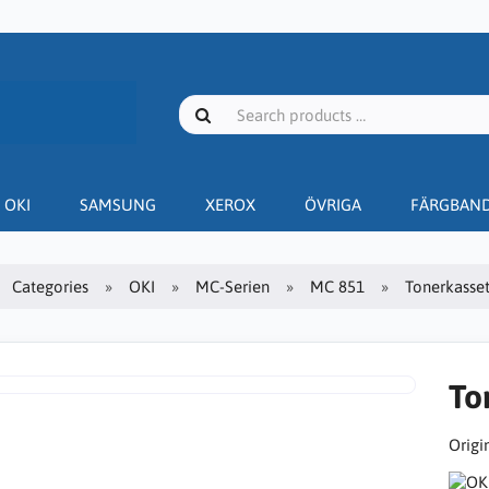
OKI
SAMSUNG
XEROX
ÖVRIGA
FÄRGBAN
Categories
OKI
MC-Serien
MC 851
Tonerkasset
To
Origin