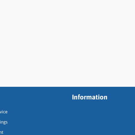
Information
vice
ings
nt