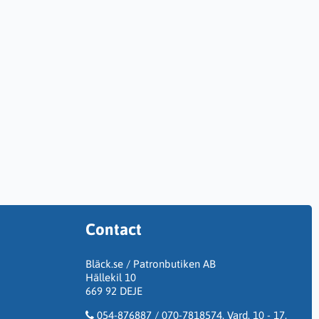
Contact
Bläck.se / Patronbutiken AB
Hällekil 10
669 92 DEJE
054-876887 / 070-7818574. Vard. 10 - 17.