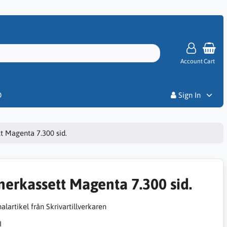
Account
Cart
Priser
D
Sign In
t Magenta 7.300 sid.
nerkassett Magenta 7.300 sid.
alartikel från Skrivartillverkaren