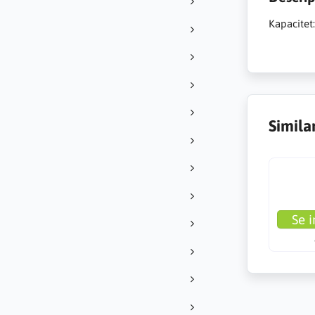
Kapacitet:
Simila
Se i