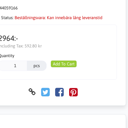
44059166
 Status:
Beställningsvara: Kan innebära lång leveranstid
2964:-
Including Tax:
592.80 kr
Quantity
Add To Cart
pcs