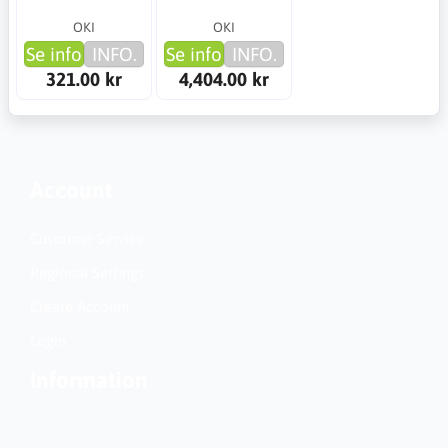
OKI
OKI
Se info
INFO.
Se info
INFO.
321.00 kr
4,404.00 kr
Account
Customer Service
Regional Settings
Create Account
Login
Information