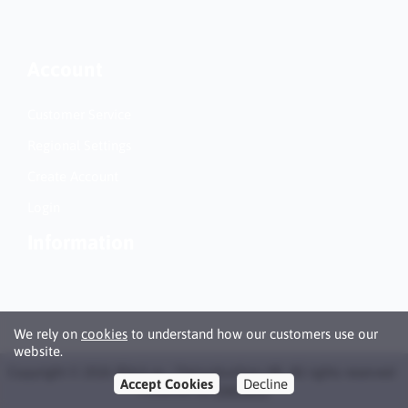
Account
Customer Service
Regional Settings
Create Account
Login
Information
We rely on
cookies
to understand how our customers use our
website.
Copyright © 2026 Bläck.se / Patronbutiken AB. All rights reserved ·
Accept Cookies
Decline
Powered by
LiteCart®