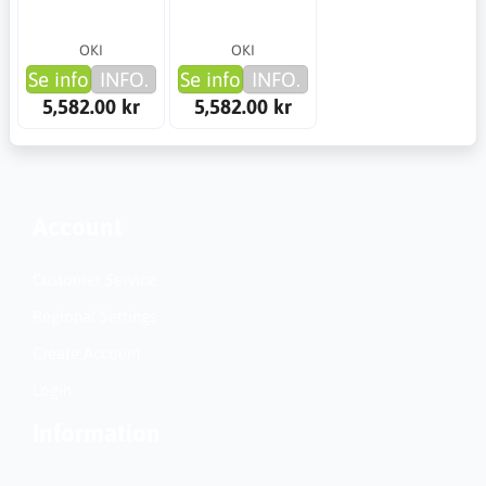
OKI
OKI
Se info
INFO.
Se info
INFO.
5,582.00 kr
5,582.00 kr
Account
Customer Service
Regional Settings
Create Account
Login
Information