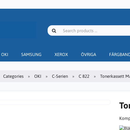
OKI
SAMSUNG
XEROX
ÖVRIGA
FÄRGBAN
Categories
OKI
C-Serien
C 822
Tonerkassett Ma
To
Kompa