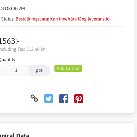
DTOKC822M
 Status:
Beställningsvara: Kan innebära lång leveranstid
1563:-
Including Tax:
312.60 kr
Quantity
Add To Cart
pcs
hnical Data