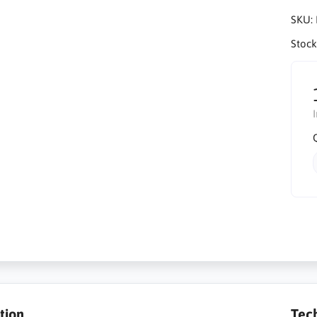
SKU:
Stock
tion
Tec