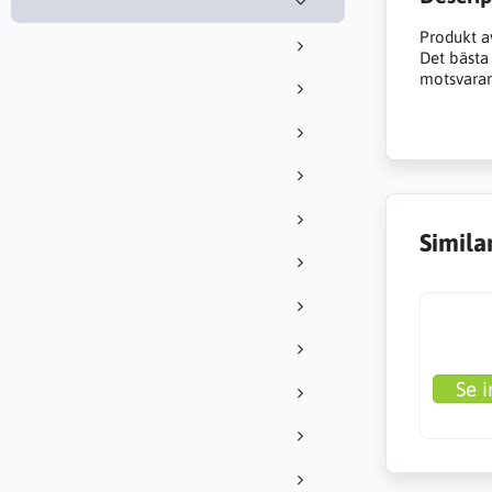
Produkt a
Det bästa a
motsvarand
Simila
Se i