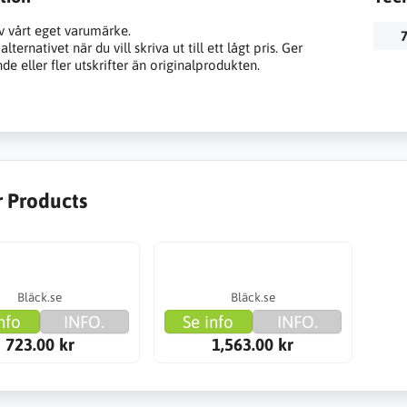
v vårt eget varumärke.
7
lternativet när du vill skriva ut till ett lågt pris. Ger
e eller fler utskrifter än originalprodukten.
r Products
Bläck.se
Bläck.se
nfo
INFO.
Se info
INFO.
723.00 kr
1,563.00 kr