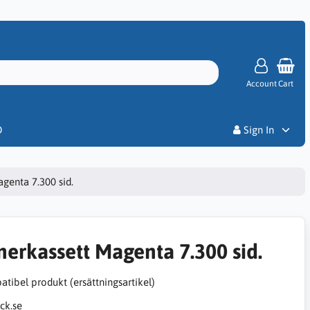
Account
Cart
Priser
D
Sign In
genta 7.300 sid.
nerkassett Magenta 7.300 sid.
tibel produkt (ersättningsartikel)