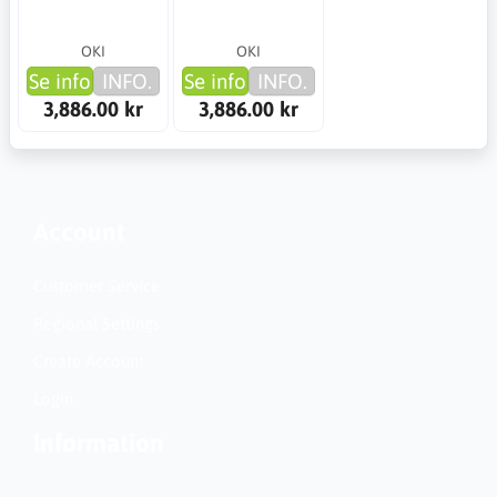
OKI
OKI
Se info
INFO.
Se info
INFO.
3,886.00 kr
3,886.00 kr
Account
Customer Service
Regional Settings
Create Account
Login
Information