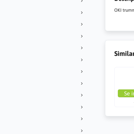
OKI trumma
Simila
Se i