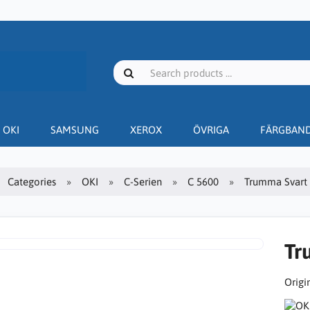
OKI
SAMSUNG
XEROX
ÖVRIGA
FÄRGBAN
Categories
OKI
C-Serien
C 5600
Trumma Svart 
Tr
Origin