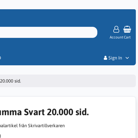
Account
Cart
Priser
D
Sign In
20.000 sid.
umma Svart 20.000 sid.
alartikel från Skrivartillverkaren