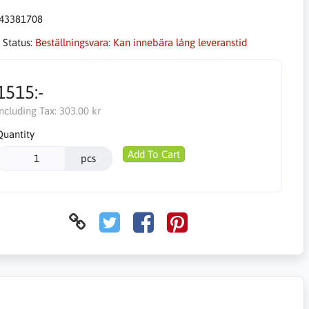
43381708
 Status:
Beställningsvara: Kan innebära lång leveranstid
1515:-
Including Tax:
303.00 kr
Quantity
Add To Cart
pcs