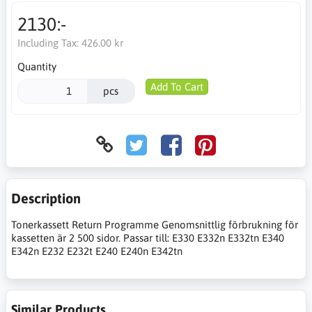
2130:-
Including Tax:
426.00 kr
Quantity
Add To Cart
pcs
Description
Tonerkassett Return Programme Genomsnittlig förbrukning för
kassetten är 2 500 sidor. Passar till: E330 E332n E332tn E340
E342n E232 E232t E240 E240n E342tn
Similar Products