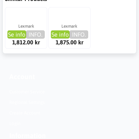
Lexmark
Lexmark
Se info
INFO.
Se info
INFO.
1,812.00 kr
1,875.00 kr
Account
Customer Service
Regional Settings
Create Account
Login
Information