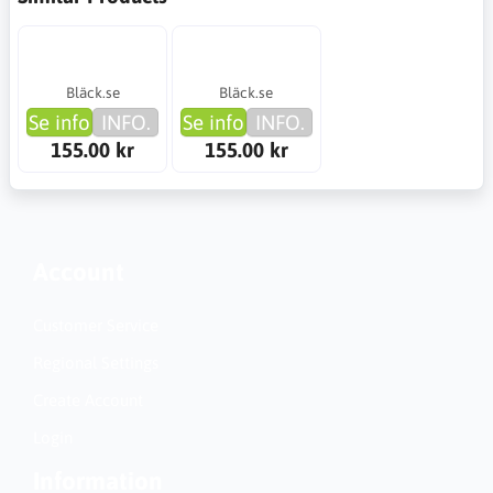
Bläck.se
Bläck.se
Se info
INFO.
Se info
INFO.
155.00 kr
155.00 kr
Account
Customer Service
Regional Settings
Create Account
Login
Information