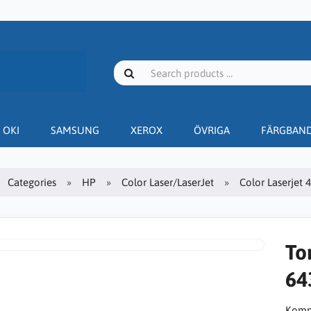
OKI
SAMSUNG
XEROX
ÖVRIGA
FÄRGBAN
Categories
HP
Color Laser/LaserJet
Color Laserjet 
To
64
Kompa