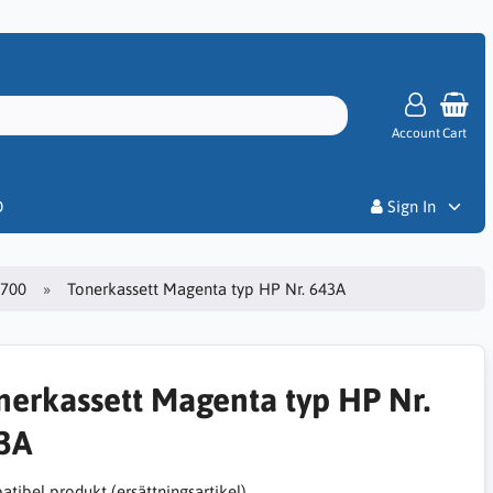
Account
Cart
Priser
D
Sign In
4700
Tonerkassett Magenta typ HP Nr. 643A
nerkassett Magenta typ HP Nr.
3A
tibel produkt (ersättningsartikel)