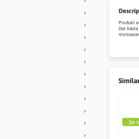
Descrip
Produkt a
Det bästa a
motsvarand
Simila
Se i