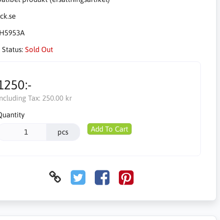
H5953A
 Status:
Sold Out
1250:-
Including Tax:
250.00 kr
Quantity
Add To Cart
pcs