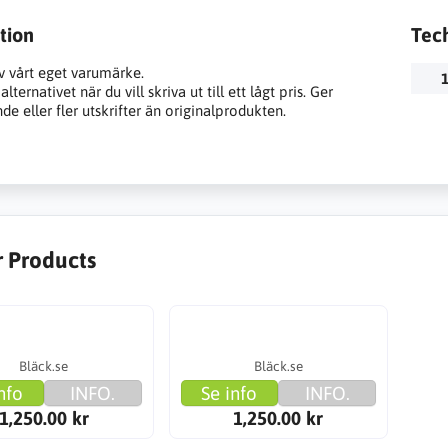
tion
Tec
v vårt eget varumärke.
1
lternativet när du vill skriva ut till ett lågt pris. Ger
e eller fler utskrifter än originalprodukten.
r Products
Bläck.se
Bläck.se
nfo
INFO.
Se info
INFO.
1,250.00 kr
1,250.00 kr