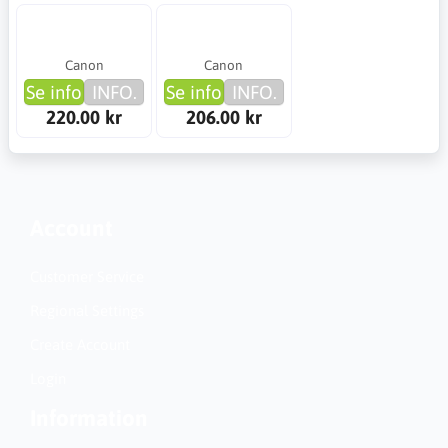
Canon
Canon
Se info
INFO.
Se info
INFO.
220.00 kr
206.00 kr
Account
Customer Service
Regional Settings
Create Account
Login
Information