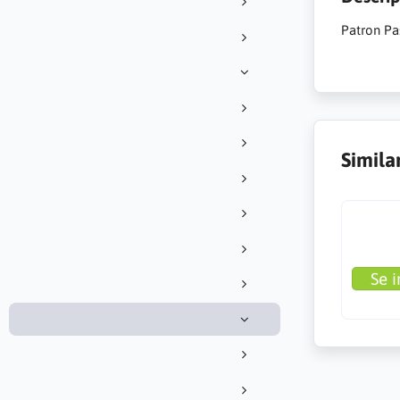
Patron Pas
Simila
Se i