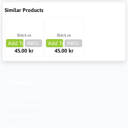
Similar Products
Bläck.se
Bläck.se
Add To Cart
INFO.
Add To Cart
INFO.
45.00 kr
45.00 kr
Account
Customer Service
Regional Settings
Create Account
Login