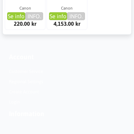
Canon
Canon
Se info
INFO.
Se info
INFO.
220.00 kr
4,153.00 kr
Account
Customer Service
Regional Settings
Create Account
Login
Information