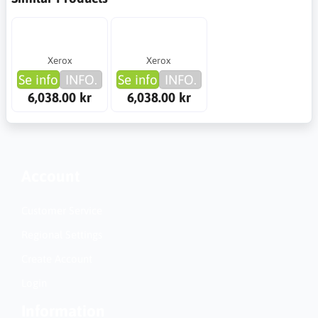
Xerox
Xerox
Se info
INFO.
Se info
INFO.
6,038.00 kr
6,038.00 kr
Account
Customer Service
Regional Settings
Create Account
Login
Information