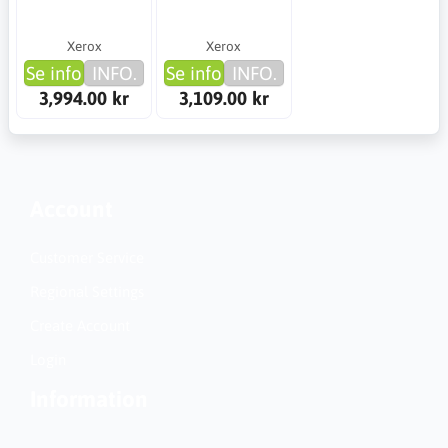
Xerox
Xerox
Se info
INFO.
Se info
INFO.
3,994.00 kr
3,109.00 kr
Account
Customer Service
Regional Settings
Create Account
Login
Information