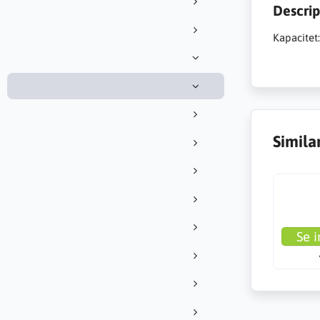
Descrip
Kapacitet:
Simila
Se i