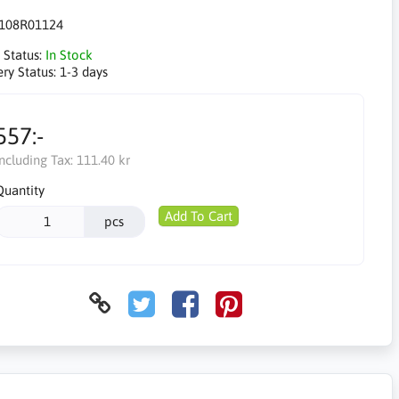
108R01124
 Status:
In Stock
ery Status:
1-3 days
557:-
Including Tax:
111.40 kr
Quantity
Add To Cart
pcs