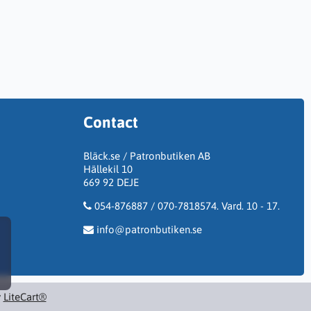
Contact
Bläck.se / Patronbutiken AB
Hällekil 10
669 92 DEJE
054-876887 / 070-7818574. Vard. 10 - 17.
info@patronbutiken.se
y
LiteCart®