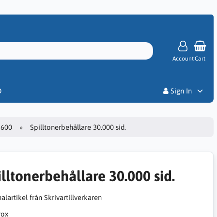
Account
Cart
Priser
D
Sign In
6600
Spilltonerbehållare 30.000 sid.
illtonerbehållare 30.000 sid.
alartikel från Skrivartillverkaren