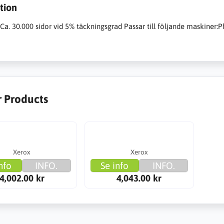
tion
Ca. 30.000 sidor vid 5% täckningsgrad Passar till följande maskiner:
r Products
Xerox
Xerox
nfo
INFO.
Se info
INFO.
4,002.00 kr
4,043.00 kr