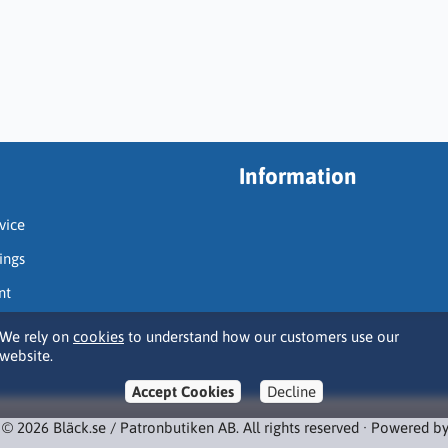
Information
vice
ings
nt
We rely on
cookies
to understand how our customers use our
website.
Accept Cookies
Decline
 © 2026 Bläck.se / Patronbutiken AB. All rights reserved · Powered b