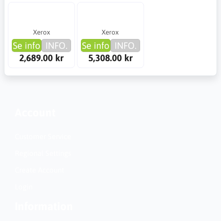
Xerox
Xerox
Se info
INFO.
Se info
INFO.
2,689.00 kr
5,308.00 kr
Account
Customer Service
Regional Settings
Create Account
Login
Information