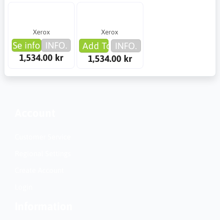
Xerox
Xerox
Se info
INFO.
Add To Cart
INFO.
1,534.00 kr
1,534.00 kr
Account
Customer Service
Regional Settings
Create Account
Login
Information