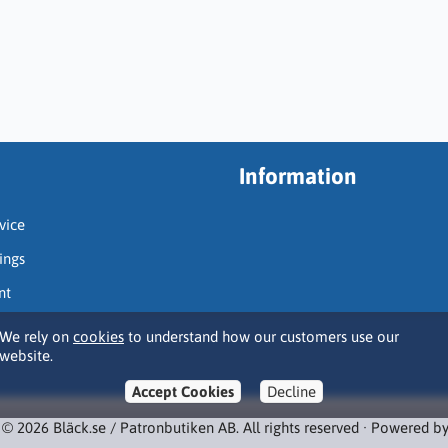
Information
vice
ings
nt
We rely on
cookies
to understand how our customers use our
website.
Accept Cookies
Decline
 © 2026 Bläck.se / Patronbutiken AB. All rights reserved · Powered b