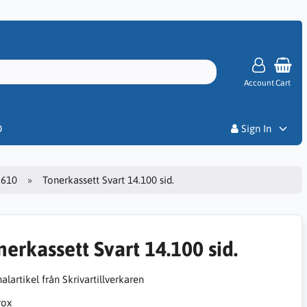
Account
Cart
Priser
D
Sign In
3610
Tonerkassett Svart 14.100 sid.
nerkassett Svart 14.100 sid.
alartikel från Skrivartillverkaren