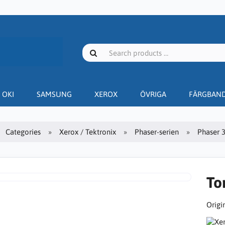
OKI
SAMSUNG
XEROX
ÖVRIGA
FÄRGBAN
Categories
Xerox / Tektronix
Phaser-serien
Phaser 
To
Origin