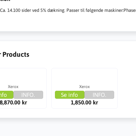
:Ca. 14.100 sider ved 5% dækning. Passer til følgende maskiner:Phas
r Products
Xerox
Xerox
nfo
INFO.
Se info
INFO.
8,870.00 kr
1,850.00 kr