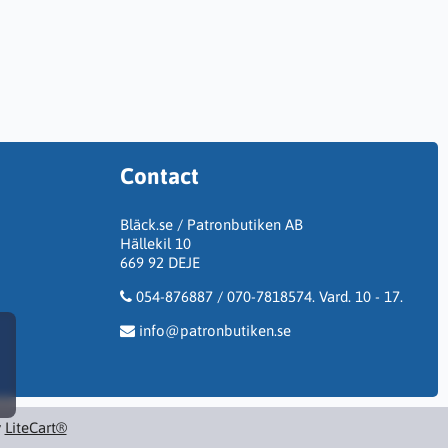
Contact
Bläck.se / Patronbutiken AB
Hällekil 10
669 92 DEJE
054-876887 / 070-7818574. Vard. 10 - 17.
info@patronbutiken.se
y
LiteCart®