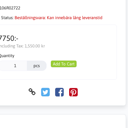
106R02722
 Status:
Beställningsvara: Kan innebära lång leveranstid
7750:-
Including Tax:
1,550.00 kr
Quantity
Add To Cart
pcs