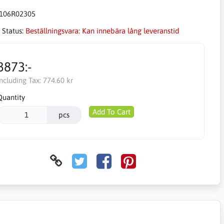
106R02305
 Status:
Beställningsvara: Kan innebära lång leveranstid
3873:-
Including Tax:
774.60 kr
Quantity
Add To Cart
pcs