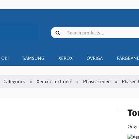
OKI
SAMSUNG
XEROX
ÖVRIGA
FÄRGBAN
Categories
Xerox / Tektronix
Phaser-serien
Phaser 
To
Origin