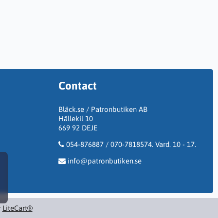
Contact
Bläck.se / Patronbutiken AB
Hällekil 10
669 92 DEJE
054-876887 / 070-7818574. Vard. 10 - 17.
info@patronbutiken.se
y
LiteCart®