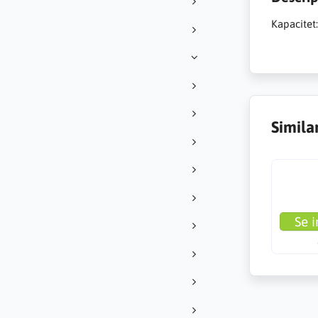
Kapacitet:
Simila
Se i