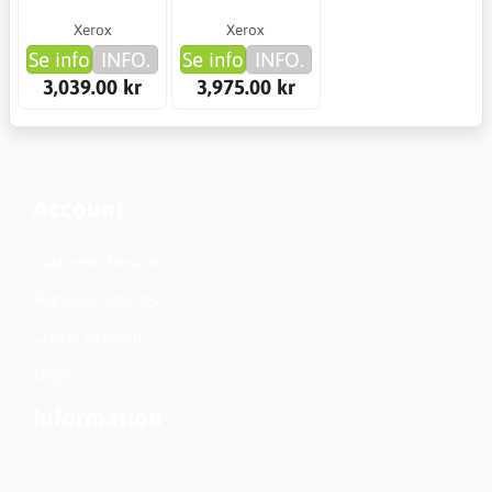
Xerox
Xerox
Se info
INFO.
Se info
INFO.
3,039.00 kr
3,975.00 kr
Account
Customer Service
Regional Settings
Create Account
Login
Information