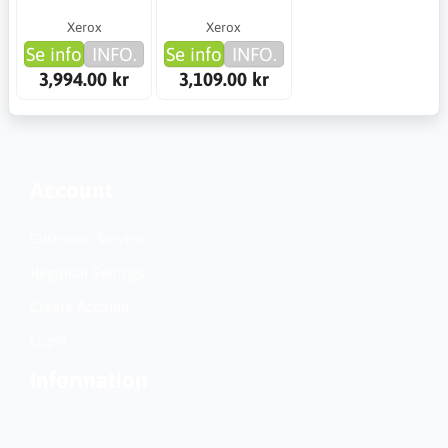
Xerox
Xerox
Se info
INFO.
Se info
INFO.
3,994.00 kr
3,109.00 kr
Account
Customer Service
Regional Settings
Create Account
Login
Information