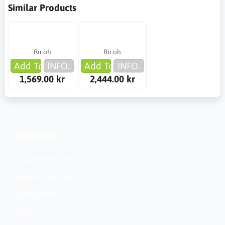
Similar Products
Ricoh
Ricoh
Add To Cart
INFO.
Add To Cart
INFO.
1,569.00 kr
2,444.00 kr
Account
Customer Service
Regional Settings
Create Account
Login