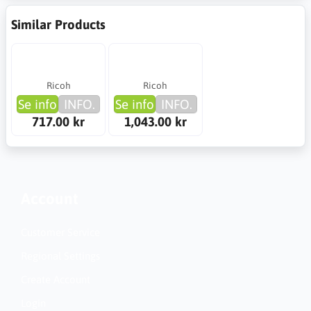
Similar Products
Ricoh
Ricoh
Se info
INFO.
Se info
INFO.
717.00 kr
1,043.00 kr
Account
Customer Service
Regional Settings
Create Account
Login