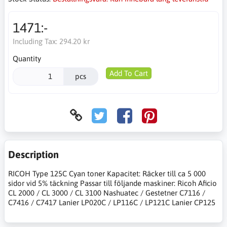
1471:-
Including Tax:
294.20 kr
Quantity
Add To Cart
pcs
Description
RICOH Type 125C Cyan toner Kapacitet: Räcker till ca 5 000
sidor vid 5% täckning Passar till följande maskiner: Ricoh Aficio
CL 2000 / CL 3000 / CL 3100 Nashuatec / Gestetner C7116 /
C7416 / C7417 Lanier LP020C / LP116C / LP121C Lanier CP125