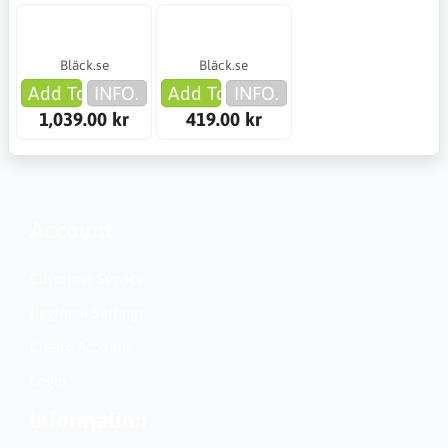
Bläck.se
Bläck.se
Add To Cart
INFO.
Add To Cart
INFO.
1,039.00 kr
419.00 kr
Account
Customer Service
Regional Settings
Create Account
Login
Information