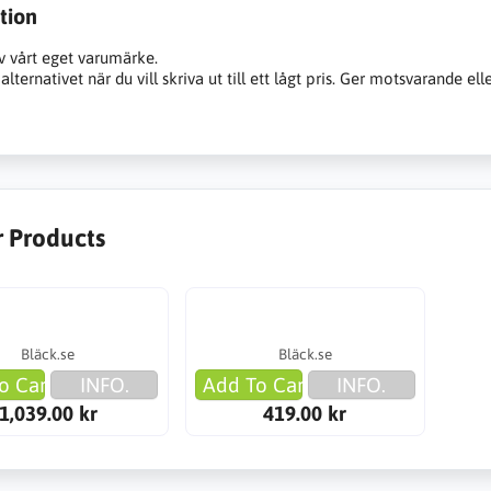
tion
v vårt eget varumärke.
alternativet när du vill skriva ut till ett lågt pris. Ger motsvarande ell
r Products
Bläck.se
Bläck.se
o Cart
INFO.
Add To Cart
INFO.
1,039.00 kr
419.00 kr