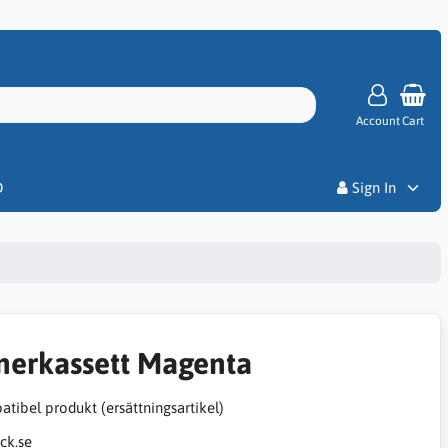
Account
Cart
Priser
D
Sign In
nerkassett Magenta
tibel produkt (ersättningsartikel)