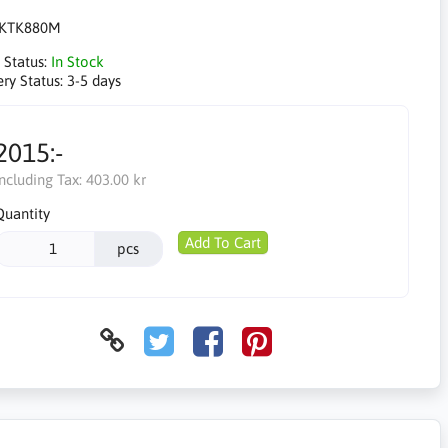
KTK880M
 Status:
In Stock
ery Status:
3-5 days
2015:-
Including Tax:
403.00 kr
Quantity
Add To Cart
pcs