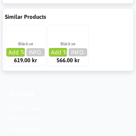
Similar Products
Bläck.se
Bläck.se
Add To Cart
INFO.
Add To Cart
INFO.
619.00 kr
566.00 kr
Account
Customer Service
Regional Settings
Create Account