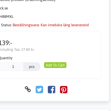
H88MXL
 Status:
Beställningsvara: Kan innebära lång leveranstid
139:-
Including Tax:
27.80 kr
Quantity
Add To Cart
pcs