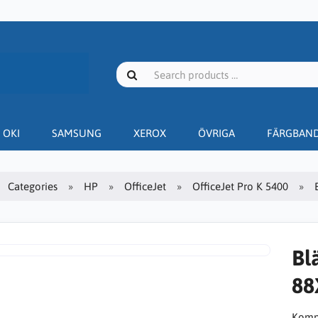
OKI
SAMSUNG
XEROX
ÖVRIGA
FÄRGBAN
Categories
HP
OfficeJet
OfficeJet Pro K 5400
Bl
88X
Kompa