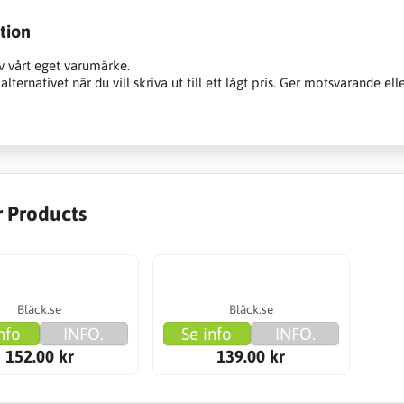
tion
v vårt eget varumärke.
alternativet när du vill skriva ut till ett lågt pris. Ger motsvarande ell
r Products
Bläck.se
Bläck.se
nfo
INFO.
Se info
INFO.
152.00 kr
139.00 kr