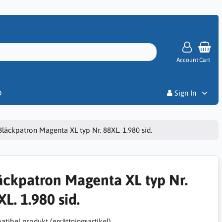
Account
Cart
Priser
D
Sign In
Bläckpatron Magenta XL typ Nr. 88XL. 1.980 sid.
äckpatron Magenta XL typ Nr.
L. 1.980 sid.
tibel produkt (ersättningsartikel)