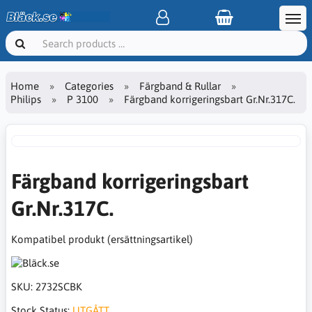
Home
Categories
Färgband & Rullar
Philips
P 3100
Färgband korrigeringsbart Gr.Nr.317C.
Färgband korrigeringsbart
Gr.Nr.317C.
Kompatibel produkt (ersättningsartikel)
SKU:
2732SCBK
Stock Status:
UTGÅTT