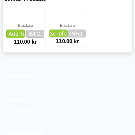
Bläck.se
Bläck.se
Se info
INFO.
Add To Cart
INFO.
110.00 kr
110.00 kr
Account
Customer Service
Regional Settings
Create Account
Login
Information