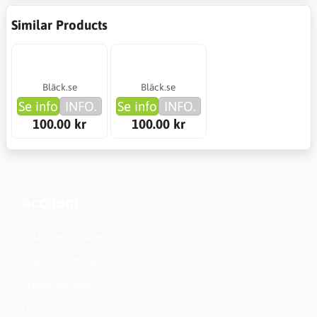
Similar Products
Bläck.se
Bläck.se
Se info
INFO.
Se info
INFO.
100.00 kr
100.00 kr
Account
Customer Service
Regional Settings
Create Account
Login