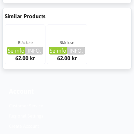
Similar Products
Bläck.se
Bläck.se
Se info
INFO.
Se info
INFO.
62.00 kr
62.00 kr
Account
Customer Service
Regional Settings
Create Account