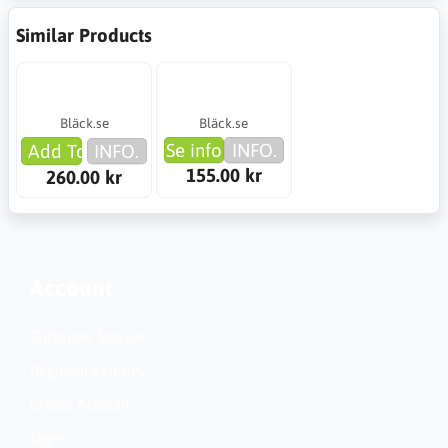
Similar Products
Bläck.se
Bläck.se
Se info
INFO.
Add To Cart
INFO.
155.00 kr
260.00 kr
Account
Customer Service
Regional Settings
Create Account
Login