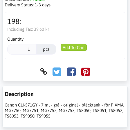
Delivery Status:
1-3 days
198:-
Including Tax:
39.60 kr
Quantity
Add To Cart
pcs
Description
Canon CLI-571GY - 7 ml - grå - original - bläcktank - för PIXMA
MG7750, MG7751, MG7752, MG7753, TS8050, TS8051, TS8052,
TS8053, TS9050, TS9055