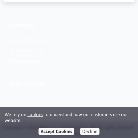
Account
Customer Service
Regional Settings
Create Account
Login
Information
We rely on
cookies
to understand how our customers use our
website.
Copyright © 2026 Bläck.se / Patronbutiken AB. All rights reserved ·
Accept Cookies
Decline
Powered by
LiteCart®