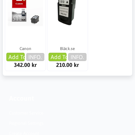
Canon
Bläck.se
Add To Cart
INFO.
Add To Cart
INFO.
342.00 kr
210.00 kr
Account
Customer Service
Regional Settings
Create Account