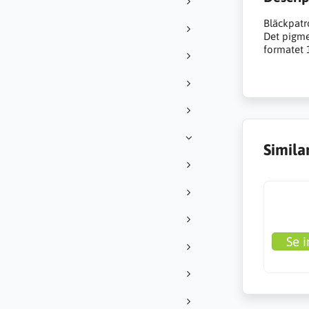
Bläckpatro
Det pigme
formatet 1
Simila
Se i