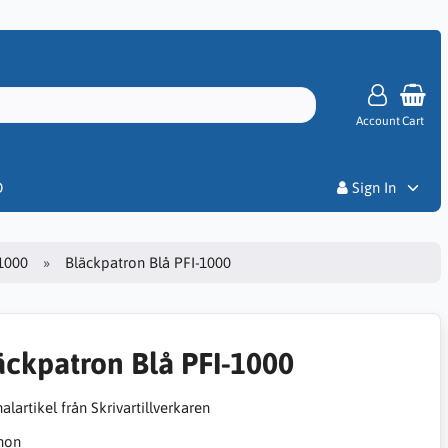
Account
Cart
Priser
D
Sign In
1000
Bläckpatron Blå PFI-1000
äckpatron Blå PFI-1000
alartikel från Skrivartillverkaren