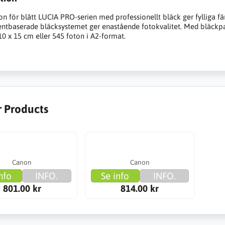
n för blått LUCIA PRO-serien med professionellt bläck ger fylliga fär
ntbaserade bläcksystemet ger enastående fotokvalitet. Med bläckpatr
0 x 15 cm eller 545 foton i A2-format.
r Products
Canon
Canon
nfo
INFO.
Se info
INFO.
801.00 kr
814.00 kr