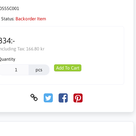
0555C001
 Status:
Backorder Item
834:-
Including Tax:
166.80 kr
Quantity
Add To Cart
pcs