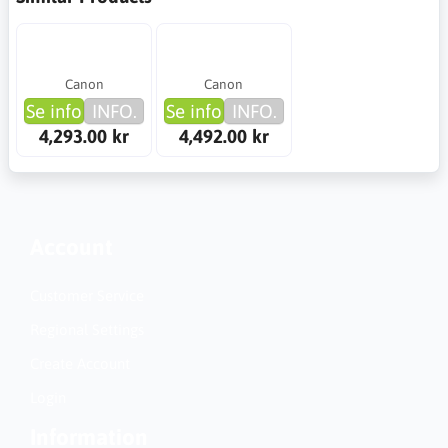
Canon
Canon
Se info
INFO.
Se info
INFO.
4,293.00 kr
4,492.00 kr
Account
Customer Service
Regional Settings
Create Account
Login
Information