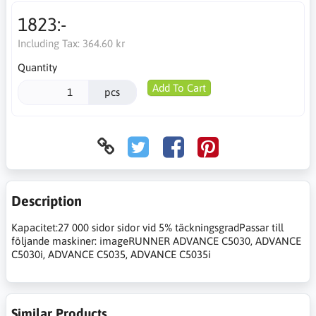
1823:-
Including Tax:
364.60 kr
Quantity
Add To Cart
pcs
Description
Kapacitet:27 000 sidor sidor vid 5% täckningsgradPassar till
följande maskiner: imageRUNNER ADVANCE C5030, ADVANCE
C5030i, ADVANCE C5035, ADVANCE C5035i
Similar Products