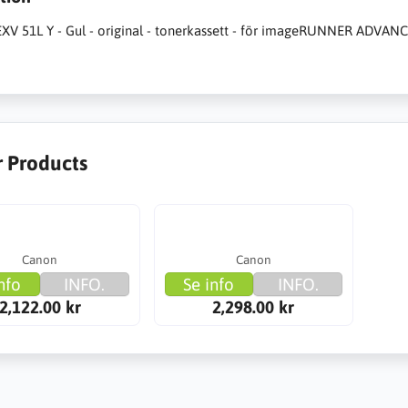
XV 51L Y - Gul - original - tonerkassett - för imageRUNNER ADVANC
r Products
Canon
Canon
nfo
INFO.
Se info
INFO.
2,122.00 kr
2,298.00 kr