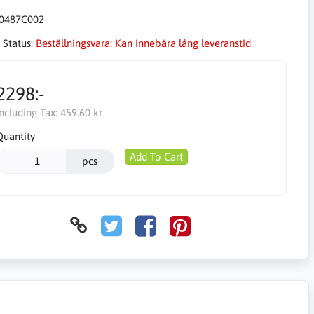
0487C002
 Status:
Beställningsvara: Kan innebära lång leveranstid
2298:-
Including Tax:
459.60 kr
Quantity
Add To Cart
pcs