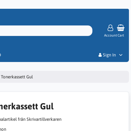
Account
Cart
Priser
D
Sign In
Tonerkassett Gul
nerkassett Gul
alartikel från Skrivartillverkaren