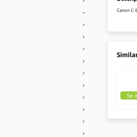
Canon C-E
Simila
Se i