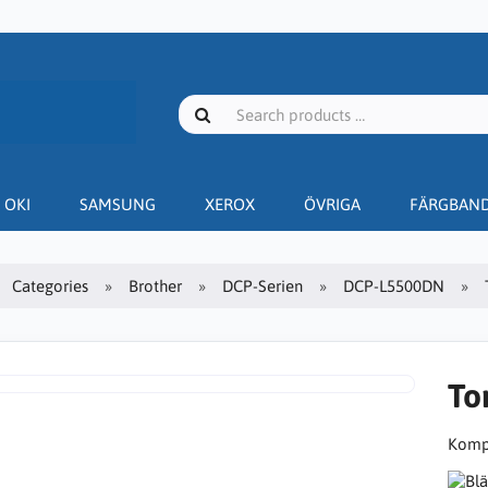
OKI
SAMSUNG
XEROX
ÖVRIGA
FÄRGBAN
Categories
Brother
DCP-Serien
DCP-L5500DN
To
Kompa