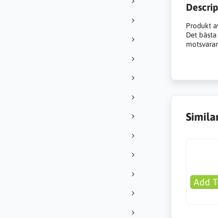
Descrip
Produkt a
Det bästa a
motsvarand
Simila
Add T