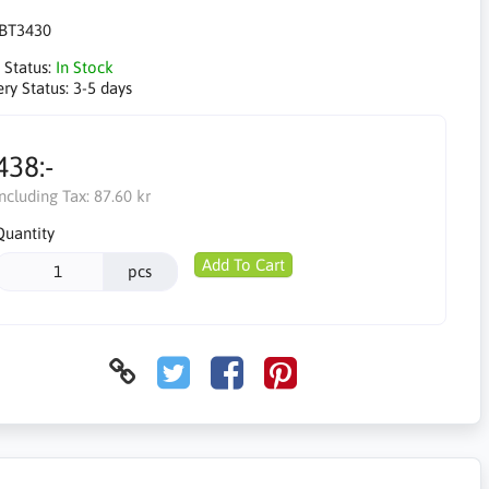
BT3430
 Status:
In Stock
ery Status:
3-5 days
438:-
Including Tax:
87.60 kr
Quantity
Add To Cart
pcs