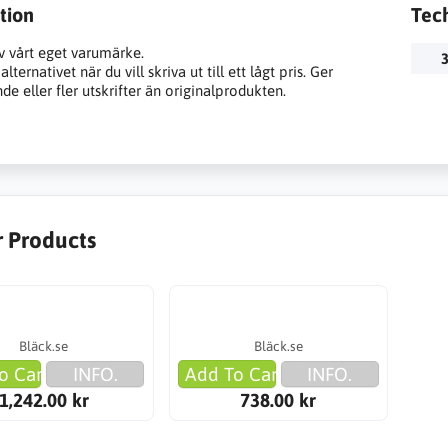
tion
Tec
v vårt eget varumärke.
3
lternativet när du vill skriva ut till ett lågt pris. Ger
e eller fler utskrifter än originalprodukten.
r Products
Bläck.se
Bläck.se
o Cart
INFO.
Add To Cart
INFO.
1,242.00 kr
738.00 kr