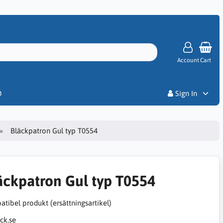
Account
Cart
Priser
D
Sign In
Bläckpatron Gul typ T0554
äckpatron Gul typ T0554
tibel produkt (ersättningsartikel)