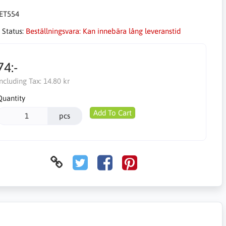
ET554
 Status:
Beställningsvara: Kan innebära lång leveranstid
74:-
Including Tax:
14.80 kr
Quantity
Add To Cart
pcs