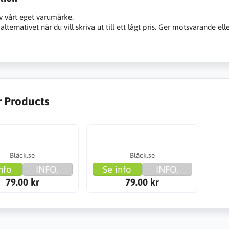
v vårt eget varumärke.
alternativet när du vill skriva ut till ett lågt pris. Ger motsvarande ell
r Products
Bläck.se
Bläck.se
nfo
INFO.
Se info
INFO.
79.00 kr
79.00 kr